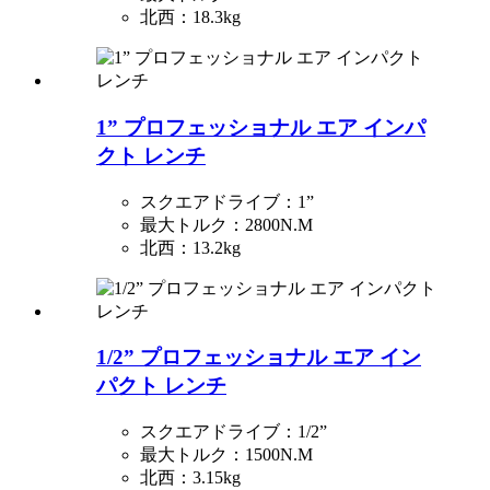
北西：18.3kg
1” プロフェッショナル エア インパ
クト レンチ
スクエアドライブ：1”
最大トルク：2800N.M
北西：13.2kg
1/2” プロフェッショナル エア イン
パクト レンチ
スクエアドライブ：1/2”
最大トルク：1500N.M
北西：3.15kg