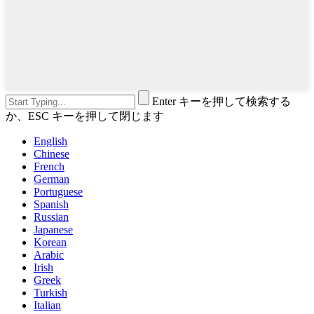
Enter キーを押して検索する
か、ESC キーを押して閉じます
English
Chinese
French
German
Portuguese
Spanish
Russian
Japanese
Korean
Arabic
Irish
Greek
Turkish
Italian