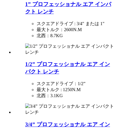
1” プロフェッショナル エア インパ
クト レンチ
スクエアドライブ : 3/4" または 1"
最大トルク：2600N.M
北西：8.7KG
1/2” プロフェッショナル エア イン
パクト レンチ
スクエアドライブ：1/2”
最大トルク : 1250N.M
北西：3.1KG
3/4” プロフェッショナル エア イン