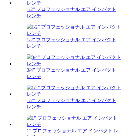
1/2” プロフェッショナル エア インパクト
レンチ
1/2” プロフェッショナル エア インパクト
レンチ
3/4” プロフェッショナル エア インパクト
レンチ
1/2” プロフェッショナル エア インパクト
レンチ
1” プロフェッショナル エア インパクト レ