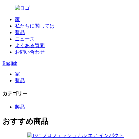
家
私たちに関しては
製品
ニュース
よくある質問
お問い合わせ
English
家
製品
カテゴリー
製品
おすすめ商品