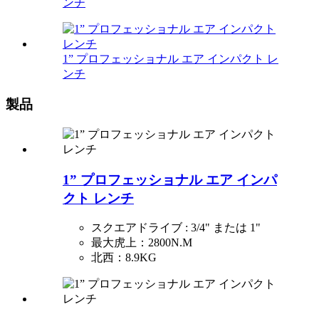
ンチ
1” プロフェッショナル エア インパクト レ
ンチ
製品
1” プロフェッショナル エア インパ
クト レンチ
スクエアドライブ : 3/4" または 1"
最大虎上：2800N.M
北西：8.9KG